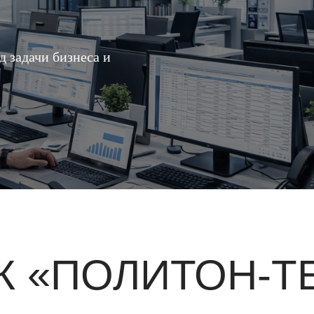
д задачи бизнеса и
К «ПОЛИТОН-Т